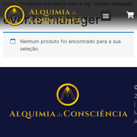
Início
/ Produtos marcados com a tag “events-manager”
events-manager
LOCAIS DE RE
Nenhum produto foi encontrado para a sua
seleção.
|
M
A