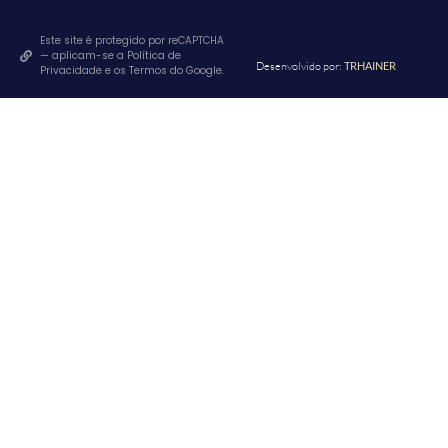
Este site é protegido por reCAPTCHA
— aplicam-se a Política de
Desenvolvido por:
TRHAINER
Privacidade e os Termos do Google.