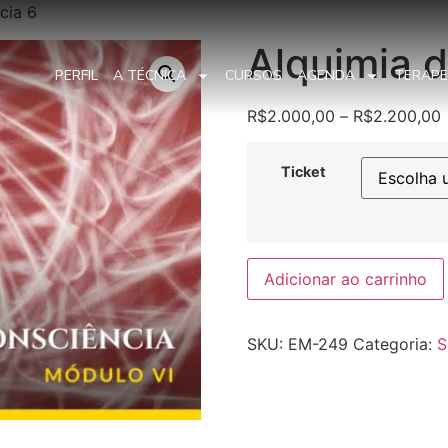
cia 6
Alquimia 
PERFIL
A TÉCNICA
CURSOS
AGENDA
TERAP
R$
2.000,00
–
R$
2.200,00
Ticket
Adicionar ao carrinho
SKU:
EM-249
Categoria:
S