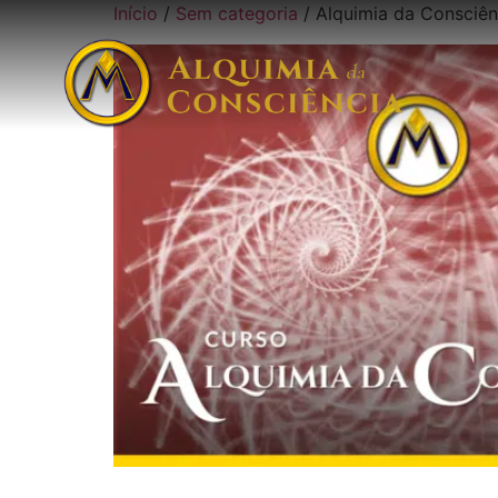
Início
/
Sem categoria
/ Alquimia da Consciên