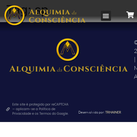
Tag:
sp
|
M
A
Este site é protegido por reCAPTCHA
— aplicam-se a Política de
Desenvolvido por:
TRHAINER
Privacidade e os Termos do Google.