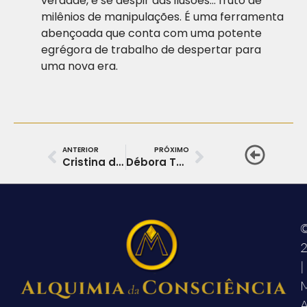
verdade, é se despir das ilusões… fruto de
milênios de manipulações. É uma ferramenta
abençoada que conta com uma potente
egrégora de trabalho de despertar para
uma nova era.
ANTERIOR
PRÓXIMO
Cristina da Costa
Débora Tavares da Silva
|
M
A