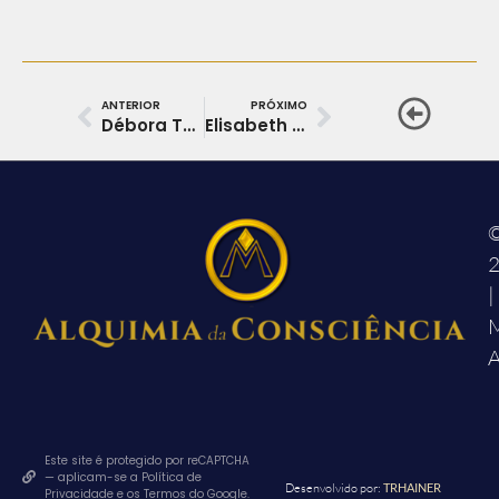
ANTERIOR
PRÓXIMO
Débora Tavares da Silva
Elisabeth Hahn Pesenti
|
M
A
Este site é protegido por reCAPTCHA
— aplicam-se a Política de
Desenvolvido por:
TRHAINER
Privacidade e os Termos do Google.