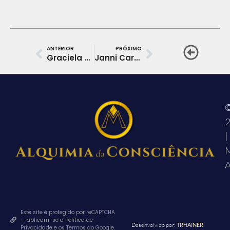
ANTERIOR
PRÓXIMO
Graciela Santos
Janni Carvalho
|
M
A
Este site é protegido por reCAPTCHA
— aplicam-se a Política de
Desenvolvido por:
TRHAINER
Privacidade e os Termos do Google.