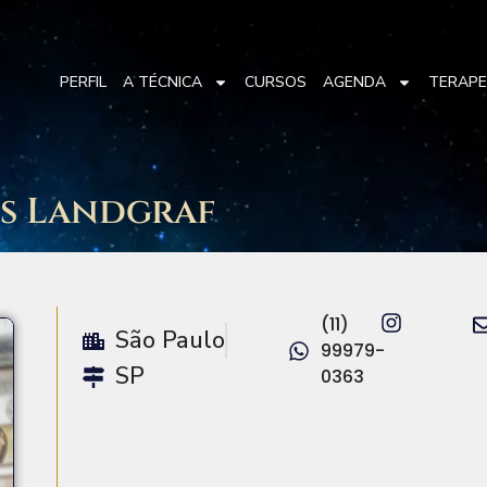
PERFIL
A TÉCNICA
CURSOS
AGENDA
TERAP
ns Landgraf
(11)
São Paulo
99979-
SP
0363