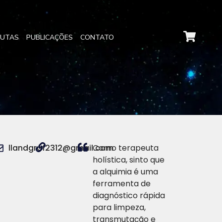
EUTAS
PUBLICAÇÕES
CONTATO
llandgraf2312@gmail.com
Como terapeuta
holística, sinto que
a alquimia é uma
ferramenta de
diagnóstico rápida
para limpeza,
transmutação e