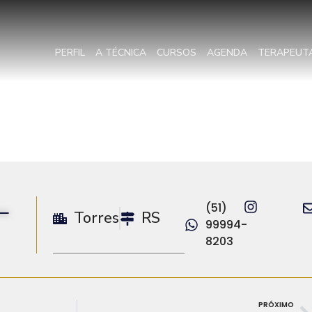
PERFIL
A TÉCNICA
CURSOS
AGENDA
TERAPEUT
(51)
Torres
RS
99994-
8203
PRÓXIMO