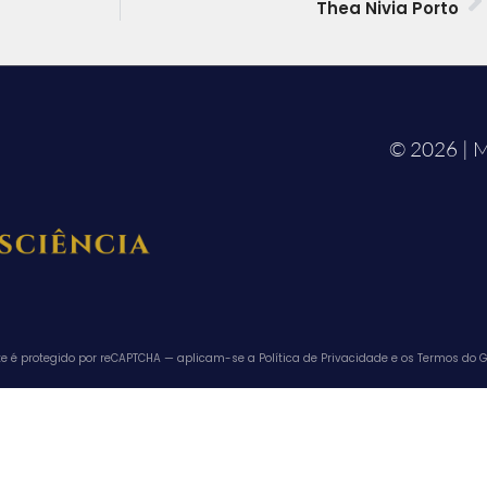
Thea Nivia Porto
© 2026 | M
ite é protegido por reCAPTCHA — aplicam-se a Política de Privacidade e os Termos do G