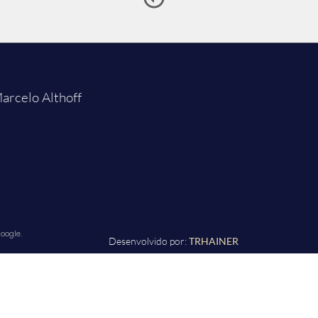
arcelo Althoff
oogle.
Desenvolvido por:
TRHAINER