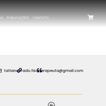
AS
PUBLICAÇÕES
CONTATO
tatianaprado.fisioterapeuta@gmail.com