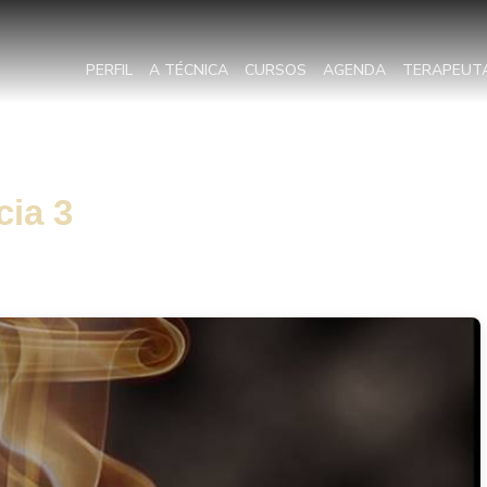
PERFIL
A TÉCNICA
CURSOS
AGENDA
TERAPEUT
cia 3