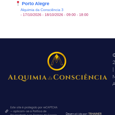
Porto Alegre
Alquimia da Consciência 3
- 17/10/2026 - 18/10/2026 - 09:00 - 18:00
|
M
A
Este site é protegido por reCAPTCHA
— aplicam-se a Política de
Desenvolvido por:
TRHAINER