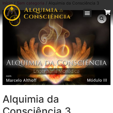
Início
/
Sem categoria
/ Alquimia da Consciência 3
Alquimia da
Consciência 3