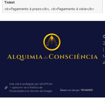
Ticket
<b>Pagamento à prazo</b>, <b>Pagamento à vista</b>
|
M
A
Este site é protegido por reCAPTCHA
— aplicam-se a Política de
Desenvolvido por:
TRHAINER
Privacidade e os Termos do Google.