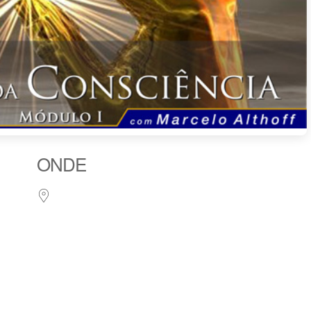
ONDE
le Agenda
iCalendar